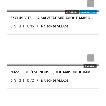
80 000,00€
À VENDRE
EXCLUSIVITÉ
EXCLUSIVITÉ – LA SALVETAT SUR AGOUT-MAISON DE HAMEAU EN PIERRE À DEUX PAS DU LAC DE LA RAVIÈGE – RÉF 1310
2
1
35
m²
MAISON DE VILLAGE
65 000,00€
À VENDRE
MASSIF DE L’ESPINOUSE, JOLIE MAISON DE HAMEAU – RÉF 1300
3
1
72
m²
MAISON DE VILLAGE