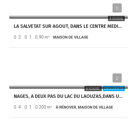
76 000,00€
À VENDRE
LA SALVETAT SUR AGOUT, DANS LE CENTRE MEDIEVAL DU VILLAGE – REF 1282
2
1
90
m²
MAISON DE VILLAGE
38 000,00€
À VENDRE
EXCLUSIVITÉ
NAGES, A DEUX PAS DU LAC DU LAOUZAS,DANS UN HAMEAU, GRANDE MAISON DE VILLAGE – RÉF 1281
4
1
200
m²
À RÉNOVER, MAISON DE VILLAGE