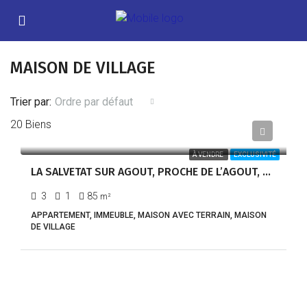
MAISON DE VILLAGE
Trier par:
Ordre par défaut
20 Biens
120 000,00€
À VENDRE
EXCLUSIVITÉ
LA SALVETAT SUR AGOUT, PROCHE DE L’AGOUT, DANS UN QUARTIER CALME À DEUX PAS DU CENTRE-RÉF 1326
3
1
85
m²
APPARTEMENT, IMMEUBLE, MAISON AVEC TERRAIN, MAISON
DE VILLAGE