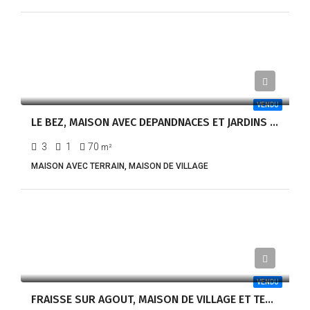
85 000,00€
VENDU
LE BEZ, MAISON AVEC DEPANDNACES ET JARDINS – REF 1249- EXCLUSIVITE
3
1
70
m²
MAISON AVEC TERRAIN, MAISON DE VILLAGE
119 000,00€
VENDU
FRAISSE SUR AGOUT, MAISON DE VILLAGE ET TERRAIN À BÂTIR-RÉF 1252