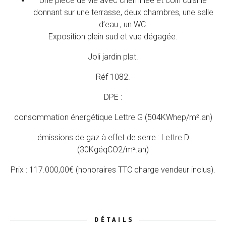
Une pièce de vie avec cheminée et coin cuisine
donnant sur une terrasse, deux chambres, une salle
d’eau , un WC.
Exposition plein sud et vue dégagée.
Joli jardin plat.
Réf 1082.
DPE :
consommation énergétique Lettre G (504KWhep/m².an)
émissions de gaz à effet de serre : Lettre D
(30KgéqCO2/m².an)
Prix : 117.000,00€ (honoraires TTC charge vendeur inclus).
DÉTAILS