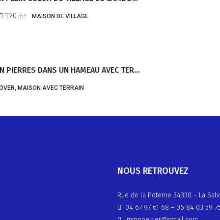
120
m²
MAISON DE VILLAGE
BÂTISSE EN PIERRES DANS UN HAMEAU AVEC TERRAIN – RÉF 1148
OVER, MAISON AVEC TERRAIN
NOUS RETROUVEZ
Rue de la Poterne 34330 – La Salv
04 67 97 61 68
–
06 84 03 59 7
immopeltier@gmail.com