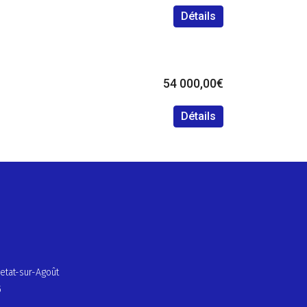
Détails
54 000,00€
Détails
etat-sur-Agoût
5