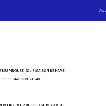
Accu
MASSIF DE L’ESPINOUSE, JOLIE MAISON DE HAMEAU – RÉF 1300
72
m²
MAISON DE VILLAGE
MAISON EN PLEIN COEUR DU VILLAGE DE CAMBON– REF 1160 –