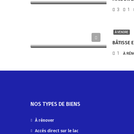
3
1
À VENDRE
1
À RÉN
NOS TYPES DE BIENS
À rénover
Accés direct sur le lac