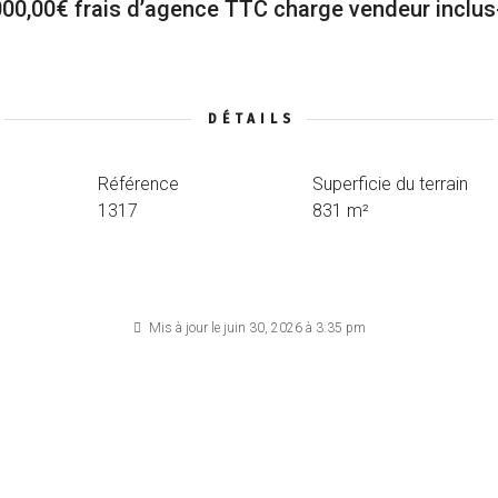
.000,00€ frais d’agence TTC charge vendeur inclu
DÉTAILS
Référence
Superficie du terrain
1317
831 m²
Mis à jour le juin 30, 2026 à 3:35 pm