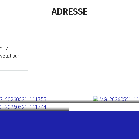
ADRESSE
e La
vetat sur
n