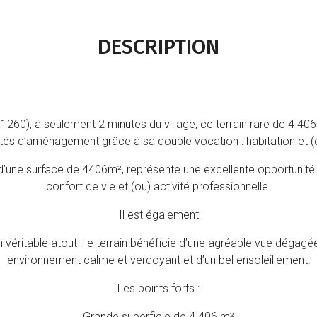
DESCRIPTION
260), à seulement 2 minutes du village, ce terrain rare de 4 406 
és d’aménagement grâce à sa double vocation : habitation et (ou
, d’une surface de 4406m², représente une excellente opportunité 
confort de vie et (ou) activité professionnelle.
Il est également
ritable atout : le terrain bénéficie d’une agréable vue dégagée 
environnement calme et verdoyant et d’un bel ensoleillement.
Les points forts :
Grande superficie de 4 406 m²