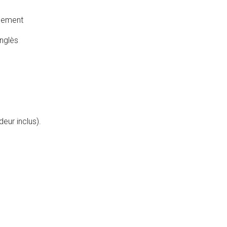
agement
Anglès
eur inclus).