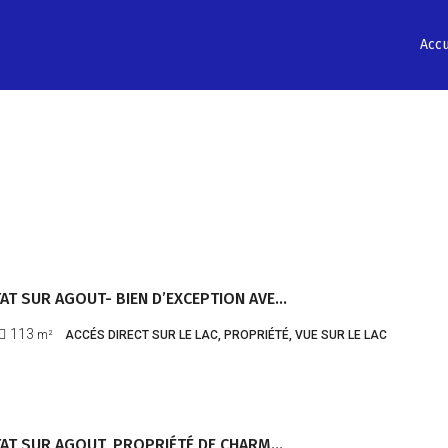
Accu
LA SALVETAT SUR AGOUT- BIEN D’EXCEPTION AVEC ACCÈS PRIVILÉGIÉ SUR LE LAC DE LA RAVIÈGE- REF1293
113
m²
ACCÉS DIRECT SUR LE LAC, PROPRIÉTÉ, VUE SUR LE LAC
LA SALVETAT SUR AGOUT, PROPRIÉTÉ DE CHARME DE 15HA PROCHE DU LAC DE LA RAVIÈGE