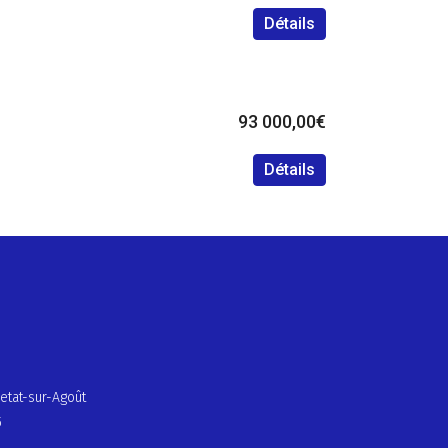
Détails
93 000,00€
Détails
etat-sur-Agoût
5