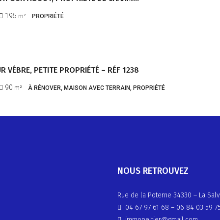
195
m²
PROPRIÉTÉ
R VÉBRE, PETITE PROPRIÉTÉ – RÉF 1238
90
m²
À RÉNOVER, MAISON AVEC TERRAIN, PROPRIÉTÉ
NOUS RETROUVEZ
Rue de la Poterne 34330 – La Salv
04 67 97 61 68
–
06 84 03 59 7
immopeltier@gmail.com